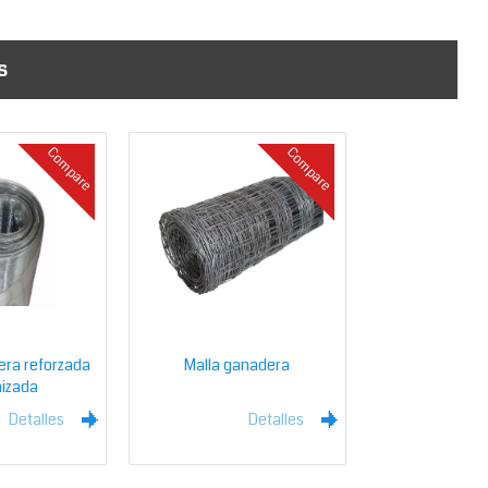
s
Compare
Compare
era reforzada
Malla ganadera
nizada
Detalles
Detalles
l
l