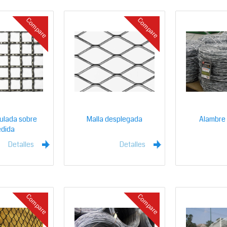
Compare
Compare
ulada sobre
Malla desplegada
Alambre
dida
Detalles
Detalles
l
l
Compare
Compare