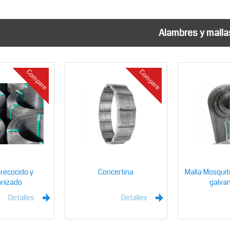
Alambres y malla
Compare
Compare
recocido y
Concertina
Malla Mosquit
anizado
galva
Detalles
Detalles
l
l