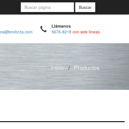
Buscar
Llámanos
tos@broforza.com
5676-8218
con seis líneas
Inicio
Productos