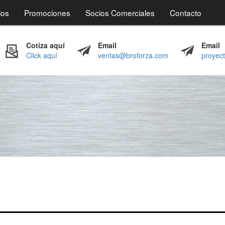
ios
Promociones
Socios Comerciales
Contacto
Cotiza aquí
Email
Email
Click aquí
ventas@broforza.com
proyec