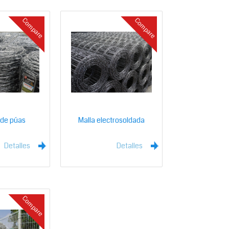
Compare
Compare
 de púas
Malla electrosoldada
Detalles
Detalles
l
l
Compare