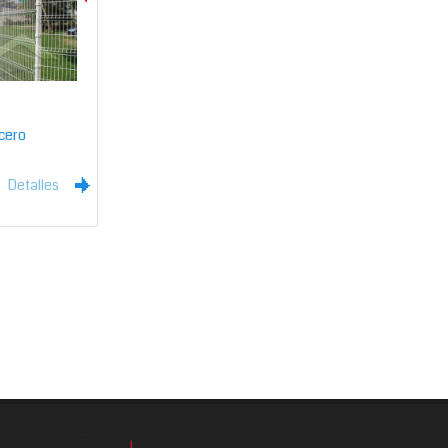
cero
Detalles
l